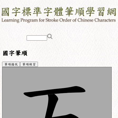
國字筆順
筆順播放
筆順練習