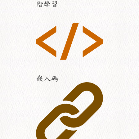
階學習
嵌入碼