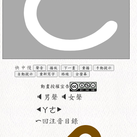
快
中
慢
聲音
播放
下一畫
重播
手動提示
自動提示
重新寫字
格線
全螢幕
動畫授權宣告
🔈男聲
🔈女聲
⯇ㄚ
ㄜ⯈
⤺回注音目錄