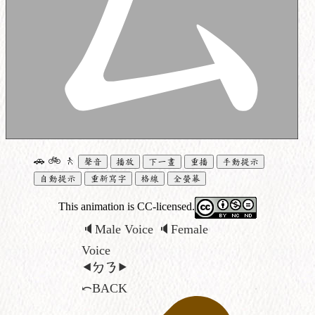
🚗
🚲
🚶
聲音
播放
下一畫
重播
手動提示
自動提示
重新寫字
格線
全螢幕
This animation is CC-licensed.
🔈Male Voice
🔈Female
Voice
⯇ㄉ
ㄋ⯈
⤺BACK