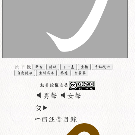
快
中
慢
聲音
播放
下一畫
重播
手動提示
自動提示
重新寫字
格線
全螢幕
動畫授權宣告
🔈男聲
🔈女聲
ㄆ⯈
⤺回注音目錄