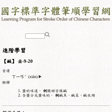
進階學習
【鹹】
鹵
-9-20
音讀
ˊ
ㄒㄧㄢ
(xián)
▶️
解釋
鹽的味道。
例
酸甜苦辣鹹
含鹽分或鹽味的。
例
鹹魚、鹹菜、鹹水湖