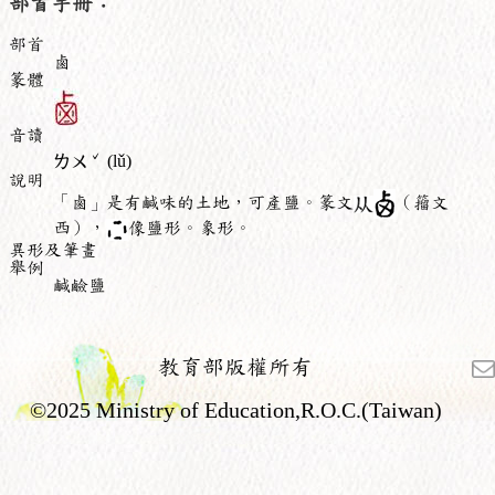
部首手冊：
部首
鹵
篆體
音讀
ˇ
ㄌㄨ
(lǔ)
說明
「鹵」是有鹹味的土地，可產鹽。篆文
（籀文
西），
像鹽形。象形。
異形及筆畫
舉例
鹹鹼鹽
教育部版權所有
©2025 Ministry of Education,R.O.C.(Taiwan)