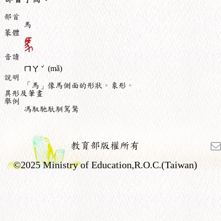
部首
馬
篆體
音讀
ˇ
ㄇㄚ
(mǎ)
說明
「馬」像馬側面的形狀。象形。
異形及筆畫
舉例
馮馭馳馱馴駕騖
教育部版權所有
©2025 Ministry of Education,R.O.C.(Taiwan)