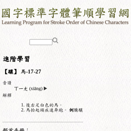
進階學習
【驤】
馬
-17-27
音讀
ㄒㄧㄤ
(xiāng)
▶️
解釋
後右足白色的馬。
馬抬起頭疾速奔跑。
例
騰驤
部首手冊：