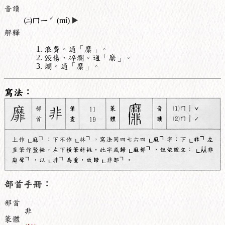
音讀
ˊ
㈡
ㄇㄧ
(mí)
▶️
解釋
浪費。通「糜」。
毀傷、碎爛。通「糜」。
爛。通「糜」。
寫法：
部首手冊：
部首
非
篆體