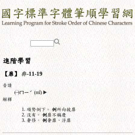
進階學習
【靡】
非
-11-19
音讀
ˇ
㈠
ㄇㄧ
(mǐ)
▶️
解釋
順勢倒下。
例
所向披靡
沒有。
例
靡不稱慶
奢侈。
例
奢靡、浮靡