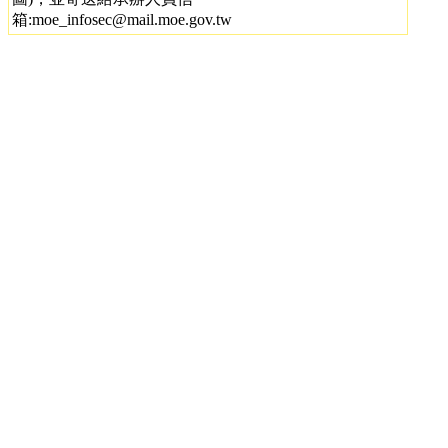
箱:moe_infosec@mail.moe.gov.tw