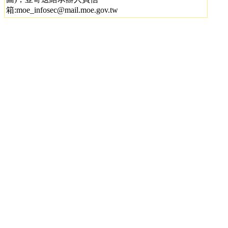
箱:moe_infosec@mail.moe.gov.tw