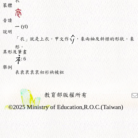
衣
篆體
音讀
ㄧ
(yī)
說明
「衣」就是上衣。甲文作
，象兩袖及斜襟的形狀。象
形。
異形及筆畫
: 6
舉例
表衰衷袁袞初衫袂被袒
教育部版權所有
©2025 Ministry of Education,R.O.C.(Taiwan)