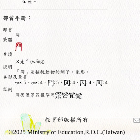
姓。
部首手冊：
部首
网
篆體
音讀
ˇ
ㄨㄤ
(wǎng)
說明
「网」是捕捉動物的網子。象形。
異形及筆畫
: 5、
: 4、
: 5、
: 4、
: 4、
: 4
舉例
网罟置罩罪罹罕罔
教育部版權所有
©2025 Ministry of Education,R.O.C.(Taiwan)