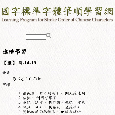
進階學習
【羅】
网
-14-19
音讀
ˊ
ㄌㄨㄛ
(luó)
▶️
解釋
捕捉鳥、禽用的網子。
例
天羅地網
捕捉。
例
門可羅雀
招致、延攬。
例
網羅、羅致、搜羅
陳列、分布。
例
羅列、星羅棋布
質地輕軟的絲織品。
例
綾羅綢緞