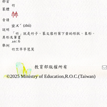
部首
竹
篆體
音讀
ˊ
ㄓㄨ
(zhú)
說明
「竹」就是竹子。篆文像竹葉下垂的形狀。象形。
異形及筆畫
: 6
舉例
竹竺竿竽笆笑
教育部版權所有
©2025 Ministry of Education,R.O.C.(Taiwan)