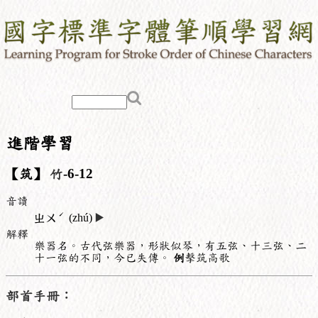
進階學習
【筑】
竹
-6-12
音讀
ˊ
ㄓㄨ
(zhú)
▶️
解釋
樂器名。古代弦樂器，形狀似琴，有五弦、十三弦、二
十一弦的不同，今已失傳。
例
擊筑高歌
部首手冊：