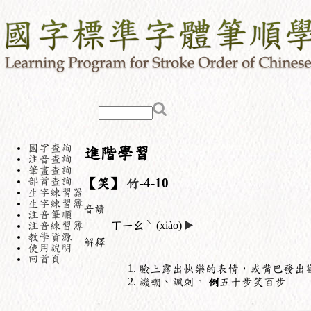
國字查詢
進階學習
注音查詢
筆畫查詢
部首查詢
【笑】
竹
-4-10
生字練習器
生字練習簿
音讀
注音筆順
ˋ
注音練習簿
ㄒㄧㄠ
(xiào)
▶️
教學資源
解釋
使用說明
回首頁
臉上露出快樂的表情，或嘴巴發出
譏嘲、諷刺。
例
五十步笑百步