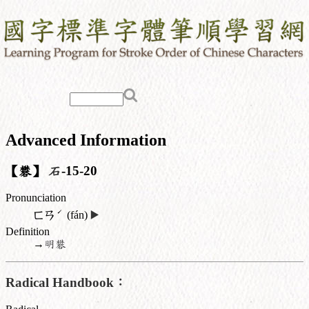
Advanced Information
【礬】
石
-15-20
Pronunciation
ˊ
ㄈㄢ
(fán)
▶️
Definition
→
明礬
Radical Handbook：