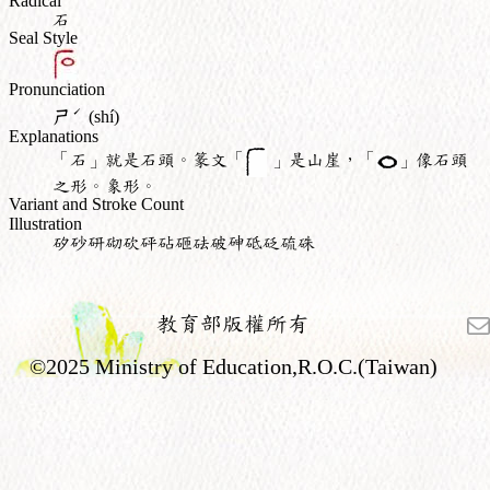
Radical
石
Seal Style
Pronunciation
ˊ
ㄕ
(shí)
Explanations
「石」就是石頭。篆文「
」是山崖，「
」像石頭
之形。象形。
Variant and Stroke Count
Illustration
矽砂研砌砍砰砧砸砝破砷砥砭硫硃
教育部版權所有
©2025 Ministry of Education,R.O.C.(Taiwan)