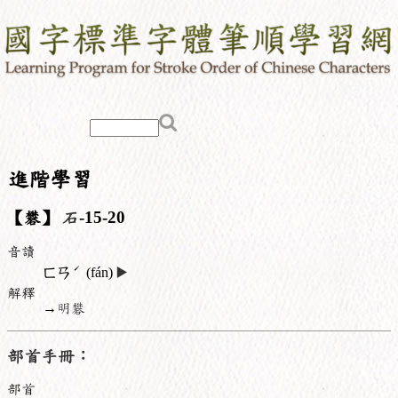
進階學習
【礬】
石
-15-20
音讀
ˊ
ㄈㄢ
(fán)
▶️
解釋
→
明礬
部首手冊：
部首