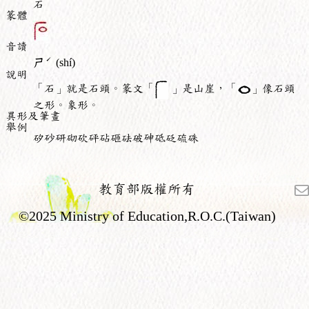
石
篆體
音讀
ˊ
ㄕ
(shí)
說明
「石」就是石頭。篆文「
」是山崖，「
」像石頭
之形。象形。
異形及筆畫
舉例
矽砂研砌砍砰砧砸砝破砷砥砭硫硃
教育部版權所有
©2025 Ministry of Education,R.O.C.(Taiwan)