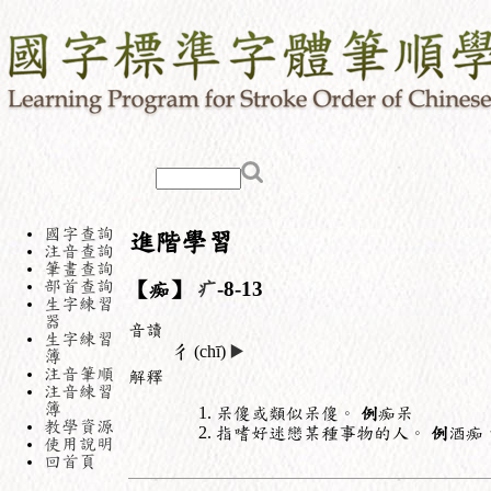
國字查詢
進階學習
注音查詢
筆畫查詢
部首查詢
【痴】
疒
-8-13
生字練習
器
音讀
生字練習
ㄔ
(chī)
▶️
簿
注音筆順
解釋
注音練習
簿
呆傻或類似呆傻。
例
痴呆
教學資源
指嗜好迷戀某種事物的人。
例
酒痴
使用說明
回首頁