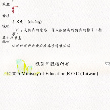
疒
篆體
音讀
ˊ
ㄔㄨㄤ
(chuáng)
說明
「疒」是倚靠的意思。像人疾痛有所倚靠的樣子。指
事。
異形及筆畫
舉例
疝疙疚疫疤症疲疳疽疼疹痔痕痢痛
教育部版權所有
©2025 Ministry of Education,R.O.C.(Taiwan)