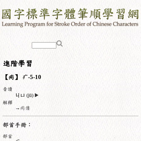
進階學習
【痀】
疒
-5-10
音讀
ㄐㄩ
(jū)
▶️
解釋
→
痀僂
部首手冊：
部首