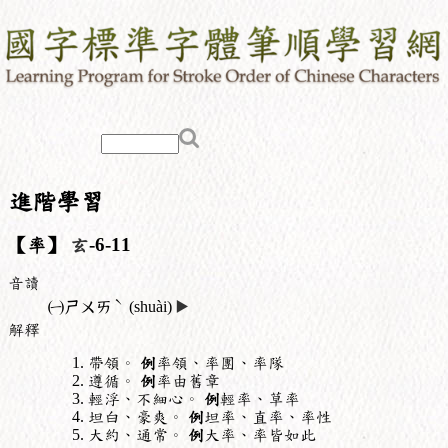
進階學習
【率】
玄
-6-11
音讀
ˋ
㈠
ㄕㄨㄞ
(shuài)
▶️
解釋
帶領。
例
率領、率團、率隊
遵循。
例
率由舊章
輕浮、不細心。
例
輕率、草率
坦白、豪爽。
例
坦率、直率、率性
大約、通常。
例
大率、率皆如此