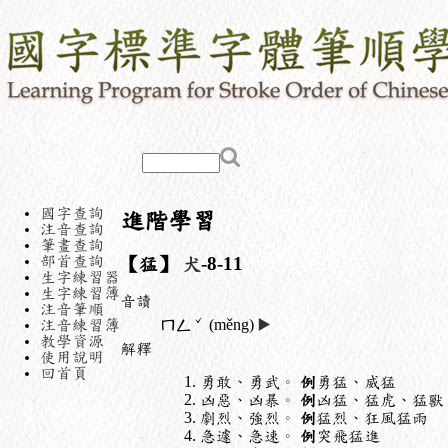
國字查詢
進階學習
注音查詢
筆畫查詢
部首查詢
【猛】
犬
-8-11
生字練習器
生字練習簿
音讀
注音筆順
ˇ
注音練習簿
ㄇㄥ
(měng)
▶️
教學資源
解釋
使用說明
回首頁
勇敢、勇武。
例
勇猛、威猛
凶惡、凶暴。
例
凶猛、猛虎、猛獸
劇烈、強烈。
例
猛烈、狂風猛雨
急遽、急速。
例
突飛猛進