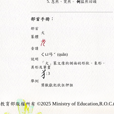
忽然、突然。
例
猛然回頭
部首手冊：
部首
犬
篆體
音讀
ˇ
ㄑㄩㄢ
(quǎn)
說明
「犬」篆文像狗側面的形狀。象形。
異形及筆畫
: 3
舉例
獎獸獻犯狄狂狎狙
教育部版權所有
©2025 Ministry of Education,R.O.C.