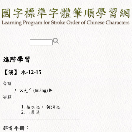
進階學習
【潢】
水
-12-15
音讀
ˊ
ㄏㄨㄤ
(huáng)
▶️
解釋
積水池。
例
潢池
→
裝潢
部首手冊：