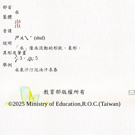
部首
水
篆體
音讀
ˇ
ㄕㄨㄟ
(shuǐ)
說明
「水」像水流動的形狀。象形。
異形及筆畫
: 3、
: 5
舉例
永泉汁汀氾汝汗求泰
教育部版權所有
©2025 Ministry of Education,R.O.C.(Taiwan)