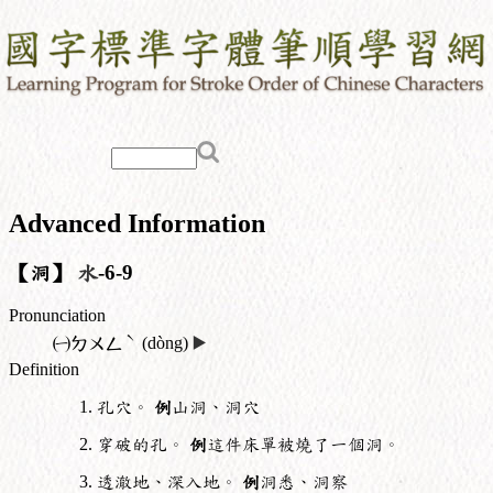
Advanced Information
【洞】
水
-6-9
Pronunciation
ˋ
㈠
ㄉㄨㄥ
(dòng)
▶️
Definition
孔穴。
例
山洞、洞穴
穿破的孔。
例
這件床單被燒了一個洞。
透澈地、深入地。
例
洞悉、洞察