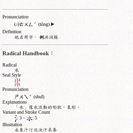
Pronunciation
ˊ
㈡
ㄊㄨㄥ
(tóng)
▶️
Definition
地名用字。
例
洪洞縣
Radical Handbook：
Radical
水
Seal Style
Pronunciation
ˇ
ㄕㄨㄟ
(shuǐ)
Explanations
「水」像水流動的形狀。象形。
Variant and Stroke Count
: 3、
: 5
Illustration
永泉汁汀氾汝汗求泰