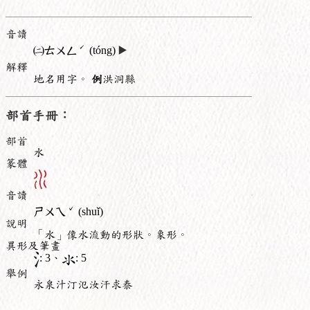
音讀
ˊ
㈡
ㄊㄨㄥ
(tóng)
▶️
解釋
地名用字。
例
洪洞縣
部首手冊：
部首
水
篆體
音讀
ˇ
ㄕㄨㄟ
(shuǐ)
說明
「水」像水流動的形狀。象形。
異形及筆畫
: 3、
: 5
舉例
永泉汁汀氾汝汗求泰