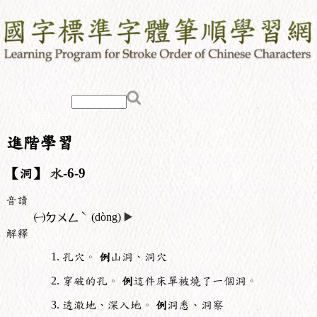
進階學習
【洞】
水
-6-9
音讀
ˋ
㈠
ㄉㄨㄥ
(dòng)
▶️
解釋
孔穴。
例
山洞、洞穴
穿破的孔。
例
這件床單被燒了一個洞。
透澈地、深入地。
例
洞悉、洞察