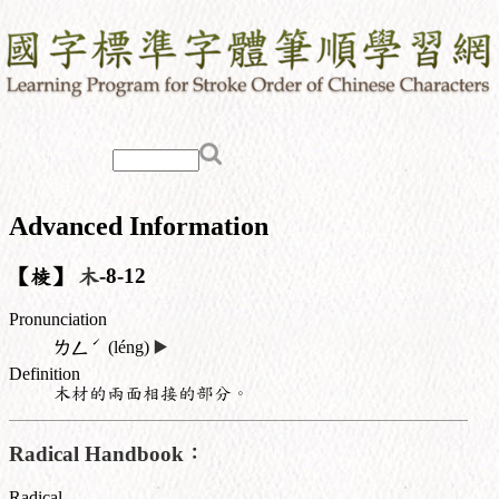
Advanced Information
【棱】
木
-8-12
Pronunciation
ˊ
ㄌㄥ
(léng)
▶️
Definition
木材的兩面相接的部分。
Radical Handbook：
Radical