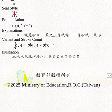
木
Seal Style
Pronunciation
ˋ
ㄇㄨ
(mù)
Explanations
「木」就是樹木 。篆文上像枝榦，下像樹枝。象形。
Variant and Stroke Count
: 4、
: 4、
: 4
Illustration
本未末朱札朽朴材村李杏杳杰朵染柔某
教育部版權所有
©2025 Ministry of Education,R.O.C.(Taiwan)