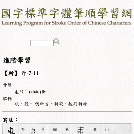
進階學習
【斬】
斤
-7-11
音讀
ˇ
ㄓㄢ
(zhǎn)
▶️
解釋
砍、殺。
例
斬首、斬殺、披荊斬棘
寫法：