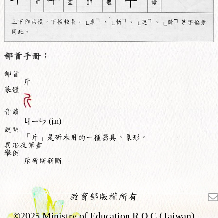
部首手冊：
部首
斤
篆體
音讀
ㄐㄧㄣ
(jīn)
說明
「斤」是斫木用的一種器具。象形。
異形及筆畫
舉例
斥斫斯新斷
教育部版權所有
©2025 Ministry of Education,R.O.C.(Taiwan)