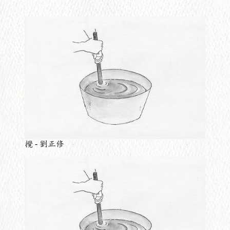
攪 - 劉正修