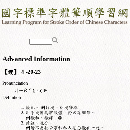
Advanced Information
【攪】
手
-20-23
Pronunciation
ˇ
ㄐㄧㄠ
(jiǎo)
▶️
Definition
擾亂。
例
打攪、胡攪蠻纏
用手或器具將液體、粉末等調勻。
例
攪和、攪拌 ◎
攙雜、混合。
例
請不要把公事和私人恩怨攪在一起。