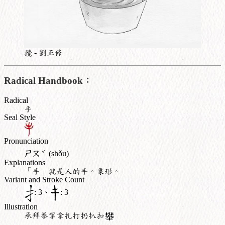
攪 - 劉正修
Radical Handbook：
Radical
手
Seal Style
Pronunciation
ˇ
ㄕㄡ
(shǒu)
Explanations
「手」就是人的手。象形。
Variant and Stroke Count
: 3、
: 3
Illustration
承拜拳挈拿扎打扔扒扣