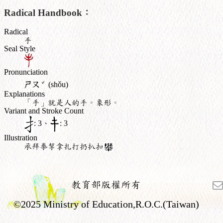
Radical Handbook：
Radical
手
Seal Style
Pronunciation
ˇ
ㄕㄡ
(shǒu)
Explanations
「手」就是人的手。象形。
Variant and Stroke Count
: 3、
: 3
Illustration
承拜拳挈拿扎打扔扒扣
教育部版權所有
©2025 Ministry of Education,R.O.C.(Taiwan)