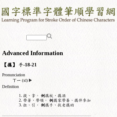
Advanced Information
【攜】
手
-18-21
Pronunciation
ㄒㄧ
(xī)
▶️
Definition
提、拿。
例
攜杖、攜酒
帶著、帶領。
例
攜家帶眷、攜伴參加
拉、引。
例
攜手、扶老攜幼