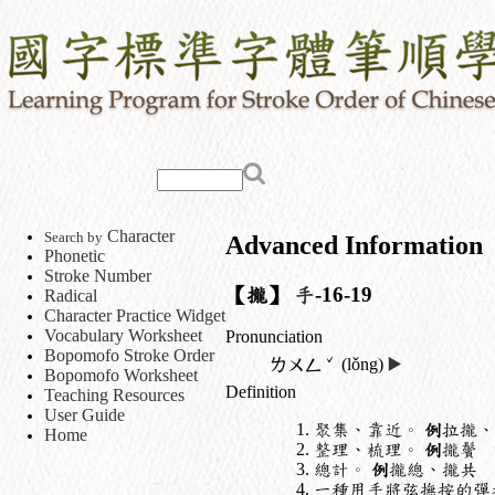
Character
Search by
Advanced Information
Phonetic
Stroke Number
【攏】
手
-16-19
Radical
Character Practice Widget
Vocabulary Worksheet
Pronunciation
Bopomofo Stroke Order
ˇ
ㄌㄨㄥ
(lǒng)
▶️
Bopomofo Worksheet
Definition
Teaching Resources
User Guide
聚集、靠近。
例
拉攏、
Home
整理、梳理。
例
攏鬢
總計。
例
攏總、攏共
一種用手將弦撫按的彈