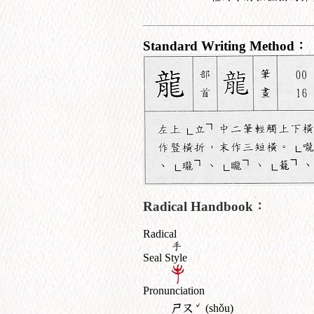
Standard Writing Method：
Radical Handbook：
Radical
手
Seal Style
Pronunciation
ˇ
ㄕㄡ
(shǒu)