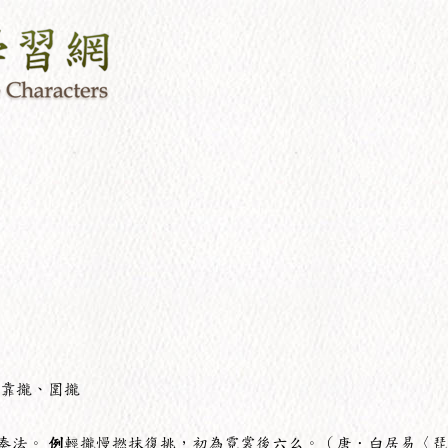
靠攏、圍攏
奏法。
例
輕攏慢撚抹復挑，初為霓裳後六么。（唐．白居易〈琵