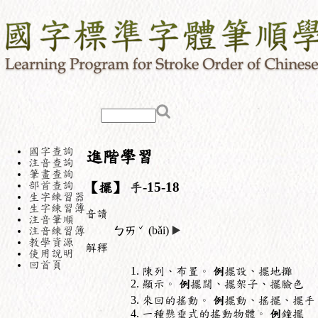
國字查詢
進階學習
注音查詢
筆畫查詢
部首查詢
【擺】
手
-15-18
生字練習器
生字練習簿
音讀
注音筆順
ˇ
注音練習簿
ㄅㄞ
(bǎi)
▶️
教學資源
解釋
使用說明
回首頁
陳列、布置。
例
擺設、擺地攤
顯示。
例
擺闊、擺架子、擺臉色
來回的搖動。
例
擺動、搖擺、擺手
一種懸垂式的搖動物體。
例
鐘擺