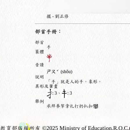
擺 - 劉正修
部首手冊：
部首
手
篆體
音讀
ˇ
ㄕㄡ
(shǒu)
說明
「手」就是人的手。象形。
異形及筆畫
: 3、
: 3
舉例
承拜拳挈拿扎打扔扒扣
教育部版權所有
©2025 Ministry of Education,R.O.C.