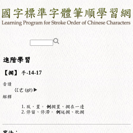
進階學習
【擱】
手
-14-17
音讀
ㄍㄜ
(gē)
▶️
解釋
放、置。
例
擱置、擱在一邊
停留、停滯。
例
延擱、耽擱
寫法：