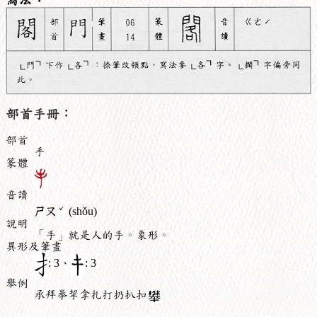
部首手冊：
部首
手
篆體
音讀
ˇ
ㄕㄡ
(shǒu)
說明
「手」就是人的手。象形。
異形及筆畫
: 3、
: 3
舉例
承拜拳挈拿扎打扔扒扣