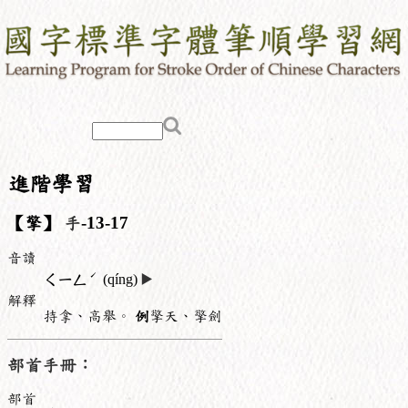
進階學習
【擎】
手
-13-17
音讀
ˊ
ㄑㄧㄥ
(qíng)
▶️
解釋
持拿、高舉。
例
擎天、擎劍
部首手冊：
部首