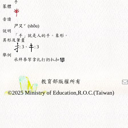
手
篆體
音讀
ˇ
ㄕㄡ
(shǒu)
說明
「手」就是人的手。象形。
異形及筆畫
: 3、
: 3
舉例
承拜拳挈拿扎打扔扒扣
教育部版權所有
©2025 Ministry of Education,R.O.C.(Taiwan)