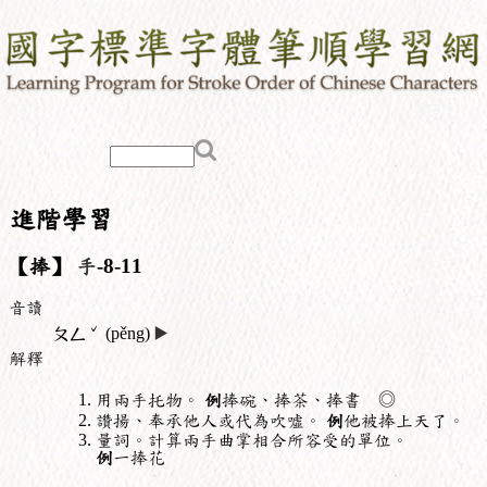
進階學習
【捧】
手
-8-11
音讀
ˇ
ㄆㄥ
(pěng)
▶️
解釋
用兩手托物。
例
捧碗、捧茶、捧書 ◎
讚揚、奉承他人或代為吹噓。
例
他被捧上天了。
量詞。計算兩手曲掌相合所容受的單位。
例
一捧花