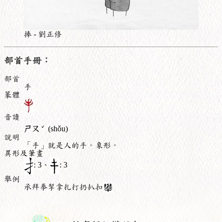
捧 - 劉正修
部首手冊：
部首
手
篆體
音讀
ˇ
ㄕㄡ
(shǒu)
說明
「手」就是人的手。象形。
異形及筆畫
: 3、
: 3
舉例
承拜拳挈拿扎打扔扒扣