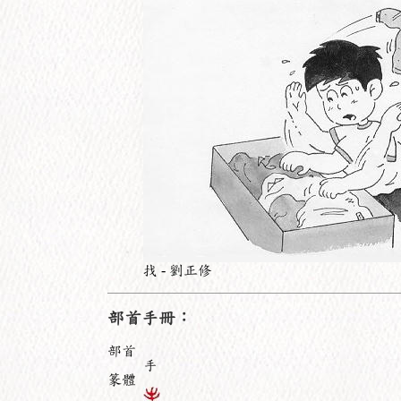
找 - 劉正修
部首手冊：
部首
手
篆體