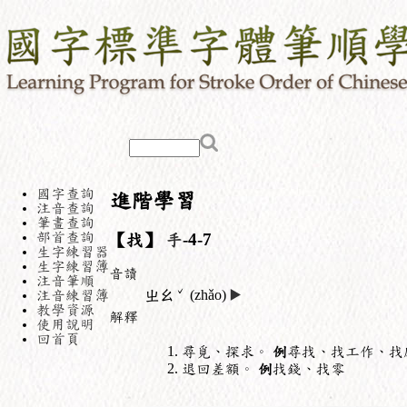
國字查詢
進階學習
注音查詢
筆畫查詢
部首查詢
【找】
手
-4-7
生字練習器
生字練習簿
音讀
注音筆順
ˇ
注音練習簿
ㄓㄠ
(zhǎo)
▶️
教學資源
解釋
使用說明
回首頁
尋覓、探求。
例
尋找、找工作、找
退回差額。
例
找錢、找零