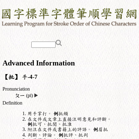
Advanced Information
【批】
手
-4-7
Pronunciation
ㄆㄧ
(pī)
▶️
Definition
用手掌打。
例
批頰
在文件或文章上直接注明意見和評斷。
例
批可、批閱、批准
附注在文件或書籍上的評語。
例
眉批
判斷、評論。
例
批評、批判