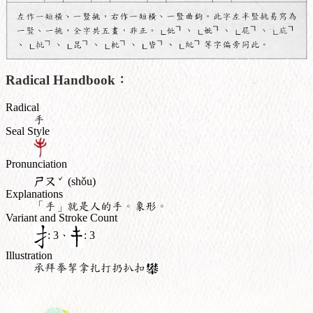
Radical Handbook：
Radical
手
Seal Style
Pronunciation
ˇ
ㄕㄡ
(shǒu)
Explanations
「手」就是人的手。象形。
Variant and Stroke Count
: 3、
: 3
Illustration
承拜拳挈拿扎打扔扒扣