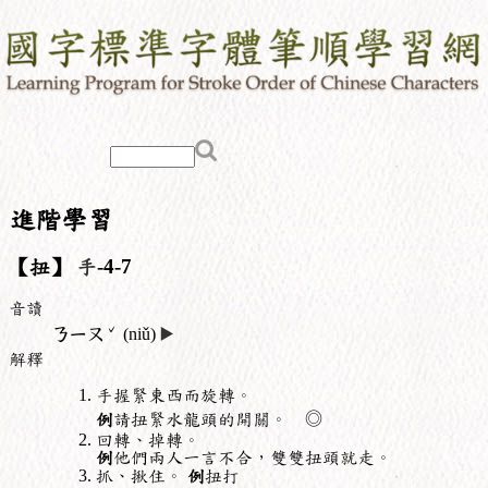
進階學習
【扭】
手
-4-7
音讀
ˇ
ㄋㄧㄡ
(niǔ)
▶️
解釋
手握緊東西而旋轉。
例
請扭緊水龍頭的開關。 ◎
回轉、掉轉。
例
他們兩人一言不合，雙雙扭頭就走。
抓、揪住。
例
扭打