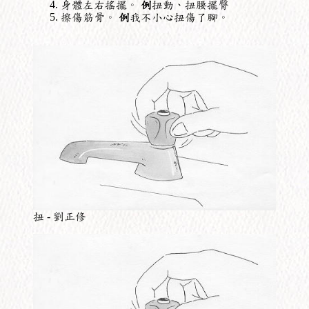
身體左右搖擺。
例
扭動、扭腰擺臀
擦傷筋骨。
例
我不小心扭傷了腳。
扭 - 劉正修