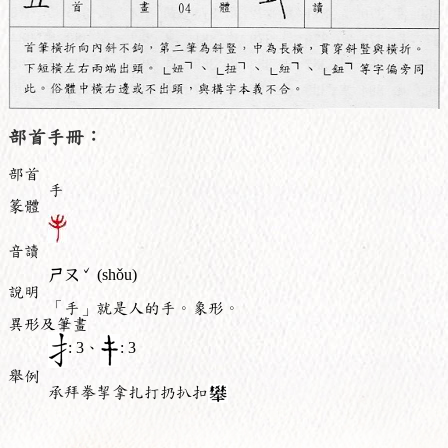
部首手冊：
部首
手
篆體
音讀
ˇ
ㄕㄡ
(shǒu)
說明
「手」就是人的手。象形。
異形及筆畫
: 3、
: 3
舉例
承拜拳挈拿扎打扔扒扣