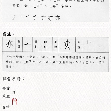
寫法：
部首手冊：
部首
廾
篆體
音讀