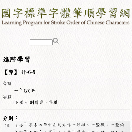
進階學習
【弈】
廾
-6-9
音讀
ˋ
ㄧ
(yì)
▶️
解釋
下棋。
例
對弈、弈棋
分則：