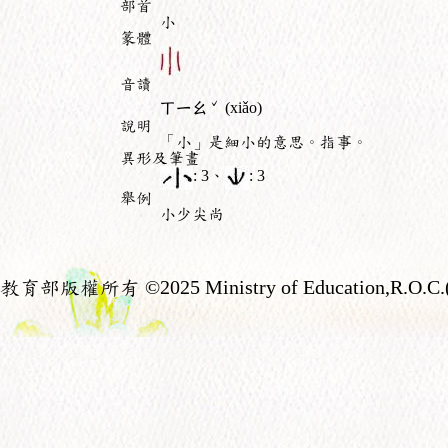
部首
小
篆體
音讀
ˇ
ㄒㄧㄠ
(xiǎo)
說明
「小」是細小的意思。指事。
異形及筆畫
: 3、
: 3
舉例
小少尖尚
教育部版權所有
©2025 Ministry of Education,R.O.C.