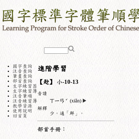
國字查詢
進階學習
注音查詢
筆畫查詢
部首查詢
【尟】
小
-10-13
生字練習器
生字練習簿
音讀
注音筆順
ˇ
注音練習簿
ㄒㄧㄢ
(xiǎn)
▶️
教學資源
解釋
使用說明
少。通「鮮」。
回首頁
部首手冊：