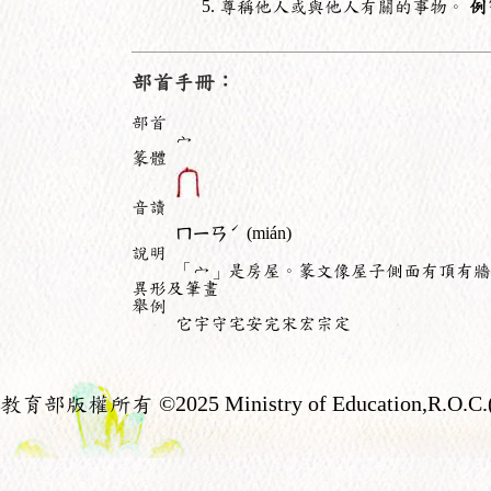
尊稱他人或與他人有關的事物。
例
部首手冊：
部首
宀
篆體
音讀
ˊ
ㄇㄧㄢ
(mián)
說明
「宀」是房屋。篆文像屋子側面有頂有牆
異形及筆畫
舉例
它宇守宅安完宋宏宗定
教育部版權所有
©2025 Ministry of Education,R.O.C.