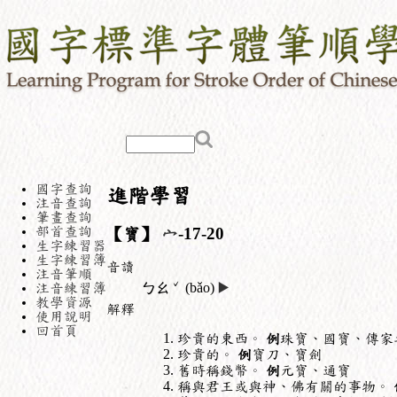
國字查詢
進階學習
注音查詢
筆畫查詢
部首查詢
【寶】
宀
-17-20
生字練習器
生字練習簿
音讀
注音筆順
ˇ
注音練習簿
ㄅㄠ
(bǎo)
▶️
教學資源
解釋
使用說明
回首頁
珍貴的東西。
例
珠寶、國寶、傳家
珍貴的。
例
寶刀、寶劍
舊時稱錢幣。
例
元寶、通寶
稱與君王或與神、佛有關的事物。