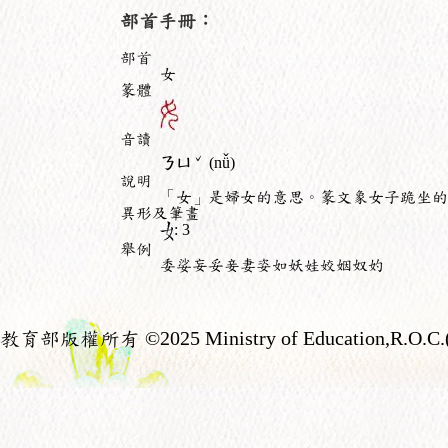
部首手冊：
部首
女
篆體
音讀
ˇ
ㄋㄩ
(nǚ)
說明
「女」是婦女的意思。篆文象女子跪坐的
異形及筆畫
: 3
舉例
委娑妄妥妾妻姿如妖娃姣姻奴妁
教育部版權所有
©2025 Ministry of Education,R.O.C.