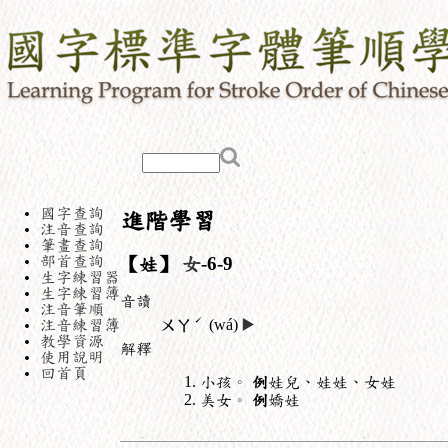
國字查詢
進階學習
注音查詢
筆畫查詢
部首查詢
【娃】
女
-6-9
生字練習器
生字練習簿
音讀
注音筆順
ˊ
注音練習簿
ㄨㄚ
(wá)
▶️
教學資源
解釋
使用說明
回首頁
小孩。
例
娃兒、娃娃、女娃
美女。
例
嬌娃