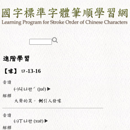
進階學習
【噱】
口
-13-16
音讀
ˊ
㈠
ㄐㄩㄝ
(jué)
▶️
解釋
大聲的笑。
例
引人發噱
音讀
㈡
ㄒㄩㄝ
(xuē)
▶️
解釋