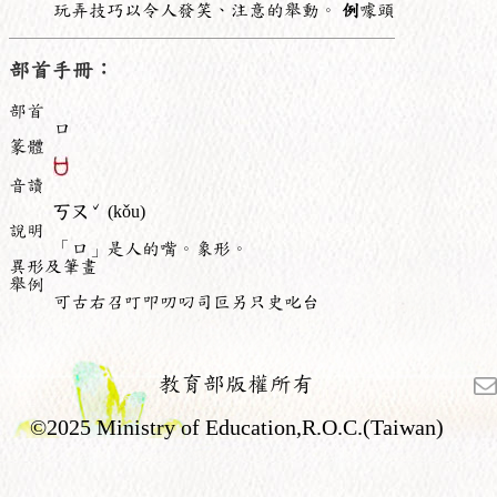
玩弄技巧以令人發笑、注意的舉動。
例
噱頭
部首手冊：
部首
口
篆體
音讀
ˇ
ㄎㄡ
(kǒu)
說明
「口」是人的嘴。象形。
異形及筆畫
舉例
可古右召叮叩叨叼司叵另只史叱台
教育部版權所有
©2025 Ministry of Education,R.O.C.(Taiwan)