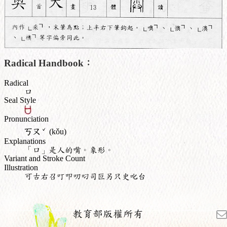
Radical Handbook：
Radical
口
Seal Style
Pronunciation
ˇ
ㄎㄡ
(kǒu)
Explanations
「口」是人的嘴。象形。
Variant and Stroke Count
Illustration
可古右召叮叩叨叼司叵另只史叱台
教育部版權所有