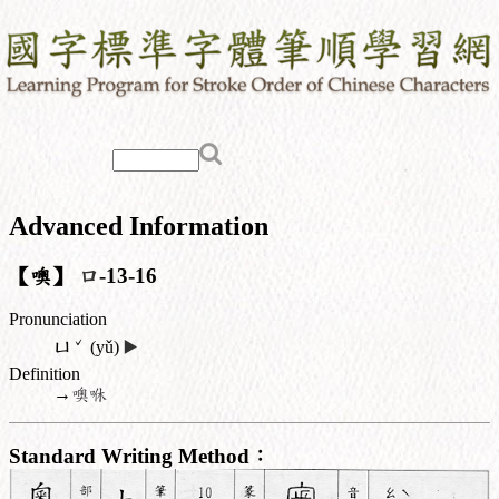
Advanced Information
【噢】
口
-13-16
Pronunciation
ˇ
ㄩ
(yǔ)
▶️
Definition
→
噢咻
Standard Writing Method：