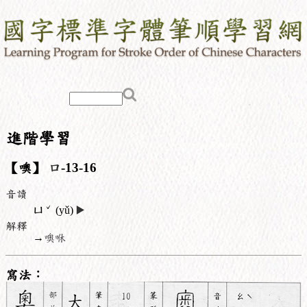
進階學習
【噢】
口
-13-16
音讀
ˇ
ㄩ
(yǔ)
▶️
解釋
→
噢咻
寫法：