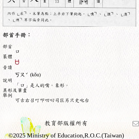
部首手冊：
部首
口
篆體
音讀
ˇ
ㄎㄡ
(kǒu)
說明
「口」是人的嘴。象形。
異形及筆畫
舉例
可古右召叮叩叨叼司叵另只史叱台
教育部版權所有
©2025 Ministry of Education,R.O.C.(Taiwan)