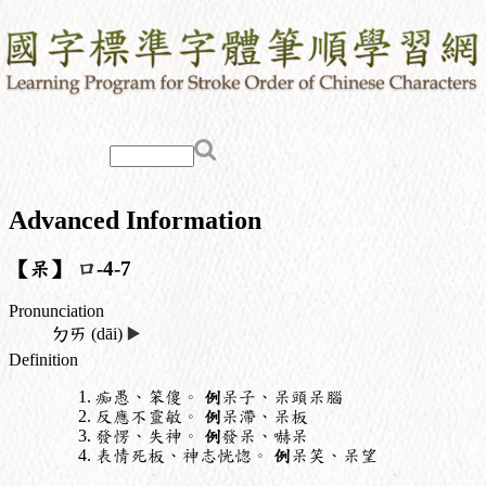
Advanced Information
【呆】
口
-4-7
Pronunciation
ㄉㄞ
(dāi)
▶️
Definition
痴愚、笨傻。
例
呆子、呆頭呆腦
反應不靈敏。
例
呆滯、呆板
發愣、失神。
例
發呆、嚇呆
表情死板、神志恍惚。
例
呆笑、呆望