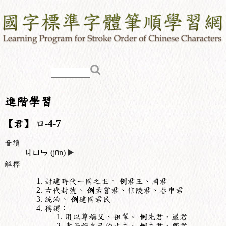
進階學習
【君】
口
-4-7
音讀
ㄐㄩㄣ
(jūn)
▶️
解釋
封建時代一國之主。
例
君王、國君
古代封號。
例
孟嘗君、信陵君、春申君
統治。
例
建國君民
稱謂：
用以尊稱父、祖輩。
例
先君、嚴君
妻子稱自己的丈夫。
例
夫君、郎君