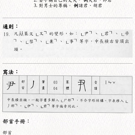
對男士的尊稱。
例
諸君、胡君
通則：
寫法：
部首手冊：
部首