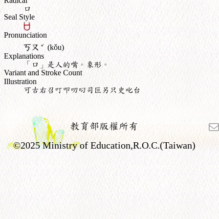
Radical
口
Seal Style
Pronunciation
ˇ
ㄎㄡ
(kǒu)
Explanations
「口」是人的嘴。象形。
Variant and Stroke Count
Illustration
可古右召叮叩叨叼司叵另只史叱台
教育部版權所有
©2025 Ministry of Education,R.O.C.(Taiwan)