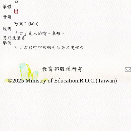
口
篆體
音讀
ˇ
ㄎㄡ
(kǒu)
說明
「口」是人的嘴。象形。
異形及筆畫
舉例
可古右召叮叩叨叼司叵另只史叱台
教育部版權所有
©2025 Ministry of Education,R.O.C.(Taiwan)