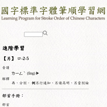
進階學習
【另】
口
-2-5
音讀
ˋ
ㄌㄧㄥ
(lìng)
▶️
解釋
再、分別。
例
另行通知、另請高明、另當別論
部首手冊：
部首