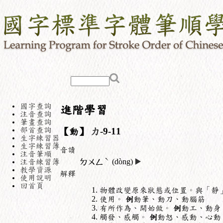
國字查詢
進階學習
注音查詢
筆畫查詢
部首查詢
【動】
力
-9-11
生字練習器
生字練習簿
音讀
注音筆順
ˋ
注音練習簿
ㄉㄨㄥ
(dòng)
▶️
教學資源
解釋
使用說明
回首頁
物體改變原來狀態或位置。與「靜
使用。
例
動筆、動刀、動腦筋
有所作為、開始做。
例
動工、動身
觸發、感觸。
例
動怒、感動、心動