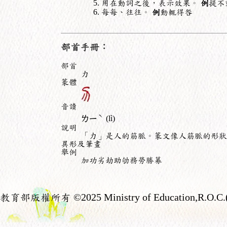
用在動詞之後，表示效果。
例
提不
每每、往往。
例
動輒得咎
部首手冊：
部首
力
篆體
音讀
ˋ
ㄌㄧ
(lì)
說明
「力」是人的筋脈。篆文像人筋脈的形狀
異形及筆畫
舉例
加功劣劫助劬務勞勝募
教育部版權所有
©2025 Ministry of Education,R.O.C.