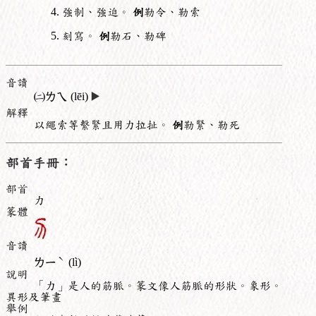
強制、強迫。
例
勒令、勒索
刻寫。
例
勒石、勒碑
音讀
㈡
ㄌㄟ
(lēi)
▶️
解釋
以繩索等繫緊且用力拉扯。
例
勒緊、勒死
部首手冊：
部首
力
篆體
音讀
ˋ
ㄌㄧ
(lì)
說明
「力」是人的筋脈。篆文像人筋脈的形狀。象形。
異形及筆畫
舉例