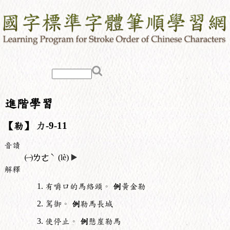
進階學習
【勒】
力
-9-11
音讀
ˋ
㈠
ㄌㄜ
(lè)
▶️
解釋
有嚼口的馬絡頭。
例
黃金勒
駕御。
例
勒馬長城
使停止。
例
懸崖勒馬