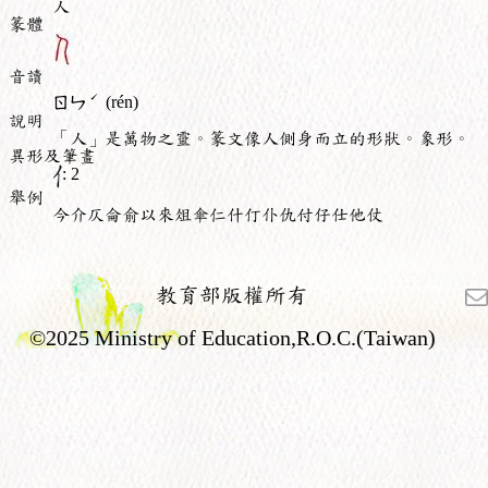
人
篆體
音讀
ˊ
ㄖㄣ
(rén)
說明
「人」是萬物之靈。篆文像人側身而立的形狀。象形。
異形及筆畫
: 2
舉例
今介仄侖俞以來俎傘仁什仃仆仇付仔仕他仗
教育部版權所有
©2025 Ministry of Education,R.O.C.(Taiwan)