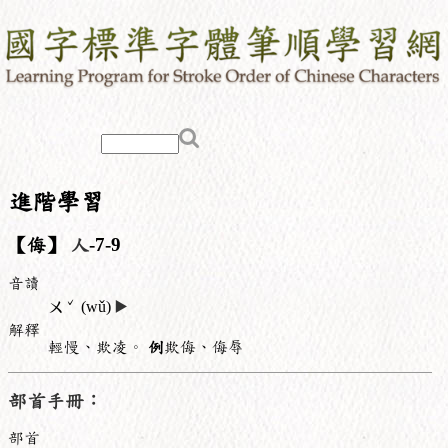
進階學習
【侮】
人
-7-9
音讀
ˇ
ㄨ
(wǔ)
▶️
解釋
輕慢、欺凌。
例
欺侮、侮辱
部首手冊：
部首