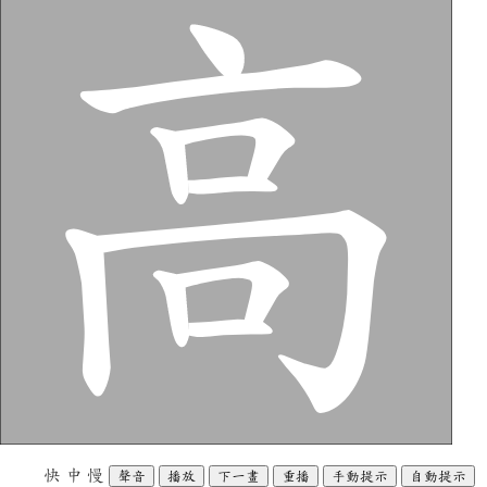
快
中
慢
聲音
播放
下一畫
重播
手動提示
自動提示