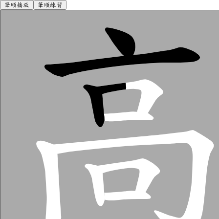
筆順播放
筆順練習