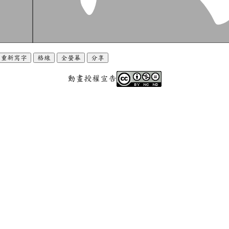
重新寫字
格線
全螢幕
分享
動畫授權宣告